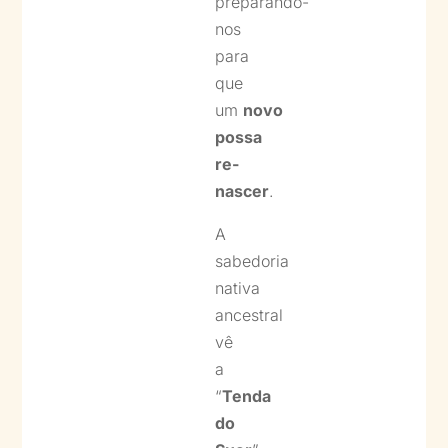
preparando-
nos
para
que
um
novo
possa
re-
nascer
.
A
sabedoria
nativa
ancestral
vê
a
“
Tenda
do