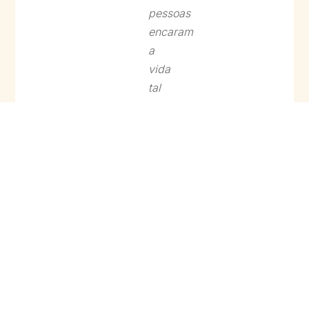
pessoas
encaram
a
vida
tal
como
nós.
Presumimos
que
pensam,
sentem,
julgam
e
maltratam
como
nós.