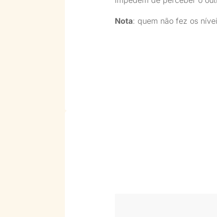
impedem de perceber o out
Nota
: quem não fez os níve