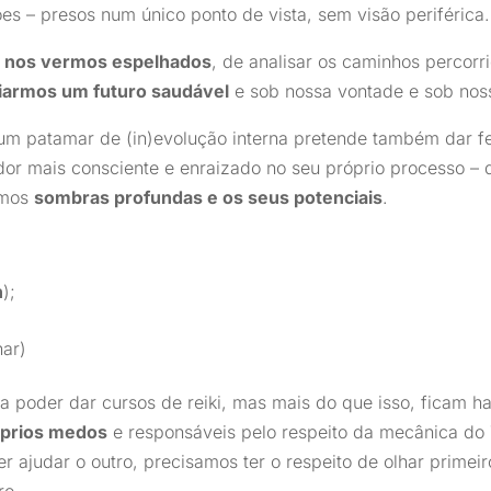
es – presos num único ponto de vista, sem visão periférica.
e nos vermos espelhados
, de analisar os caminhos percorr
iarmos um futuro saudável
e sob nossa vontade e sob nossa
um patamar de (in)evolução interna pretende também dar f
ador mais consciente e enraizado no seu próprio processo – d
amos
sombras profundas e os seus potenciais
.
h
);
nar)
 a poder dar cursos de reiki, mas mais do que isso, ficam h
óprios medos
e responsáveis pelo respeito da mecânica do
r ajudar o outro, precisamos ter o respeito de olhar primeir