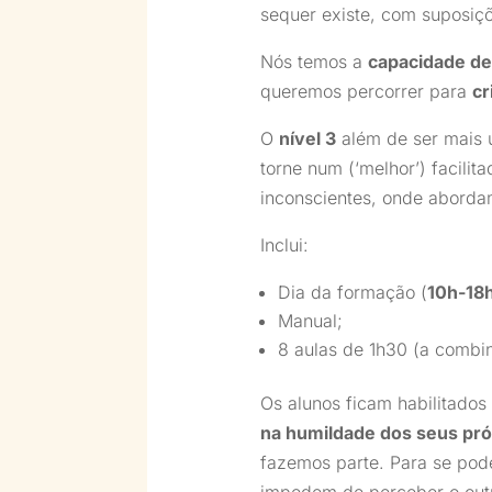
sequer existe, com suposiçõ
Nós temos a
capacidade d
queremos percorrer para
cr
O
nível 3
além de ser mais 
torne num (‘melhor’) facilit
inconscientes, onde abord
Inclui:
Dia da formação (
10h-18
Manual;
8 aulas de 1h30 (a combi
Os alunos ficam habilitados
na humildade dos seus pr
fazemos parte. Para se pode