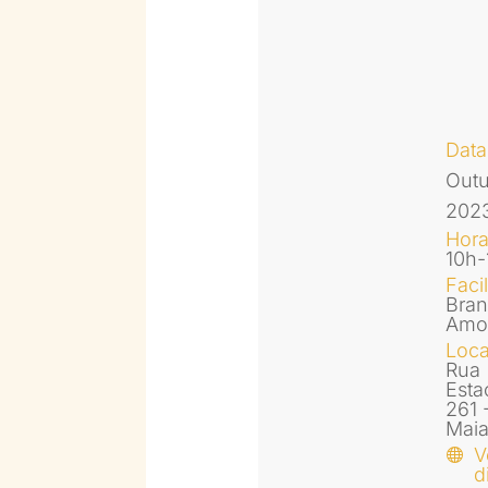
Data
Out
202
Hor
10h-
Faci
Bra
Amo
Loca
Rua
Esta
261 
Mai
V
d