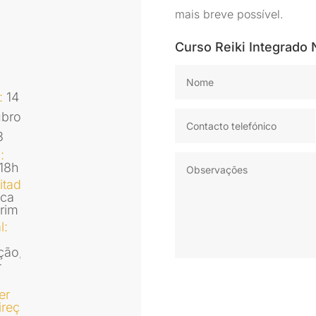
mais breve possível.
Curso Reiki Integrado 
:
14
ubro
3
a
:
18h
litador
:
nca
rim
l
:
ção,
-
a
er
ireções