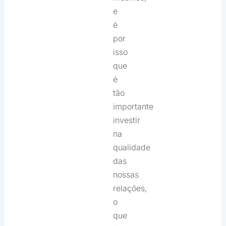
e
é
por
isso
que
é
tão
importante
investir
na
qualidade
das
nossas
relações,
o
que