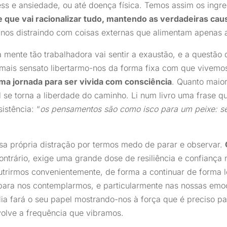
ss e ansiedade, ou até doença física. Temos assim os ingre
 que vai racionalizar tudo, mantendo as verdadeiras ca
-nos distraindo com coisas externas que alimentam apenas
ente tão trabalhadora vai sentir a exaustão, e a questão q
 mais sensato libertarmo-nos da forma fixa com que vivem
uma jornada para ser vivida com consciência
. Quanto maior
l se torna a liberdade do caminho. Li num livro uma frase 
istência: “
os pensamentos são como isco para um peixe: 
sa própria distração por termos medo de parar e observar.
ontrário, exige uma grande dose de resiliência e confiança 
utrirmos convenientemente, de forma a continuar de forma l
ara nos contemplarmos, e particularmente nas nossas emo
dia fará o seu papel mostrando-nos à força que é preciso par
olve a frequência que vibramos.