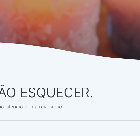
ÃO ESQUECER.
no silêncio duma revelação.