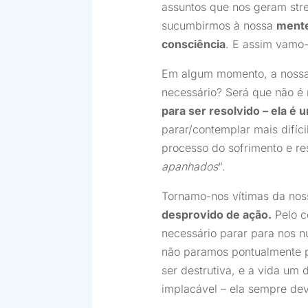
assuntos que nos geram stre
sucumbirmos à nossa
mente
consciência
. E assim vamo
Em algum momento, a nossa m
necessário? Será que não é
para ser resolvido – ela é 
parar/contemplar mais difíci
processo do sofrimento e res
apanhados
“.
Tornamo-nos vítimas da nos
desprovido de ação.
Pelo c
necessário parar para nos n
não paramos pontualmente p
ser destrutiva, e a vida um 
implacável – ela sempre dev