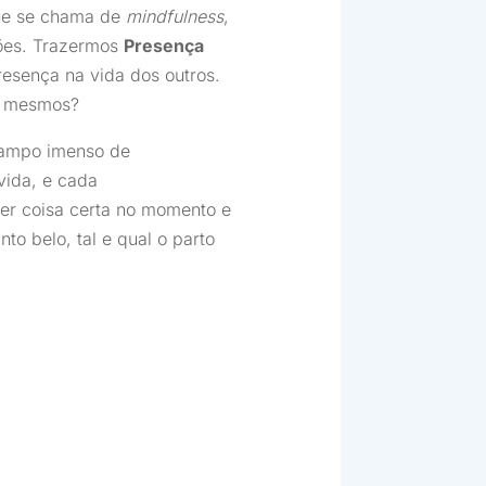
que se chama de
mindfulness
,
ões. Trazermos
Presença
resença na vida dos outros.
ós mesmos?
campo imenso de
ida, e cada
zer coisa certa no momento e
to belo, tal e qual o parto