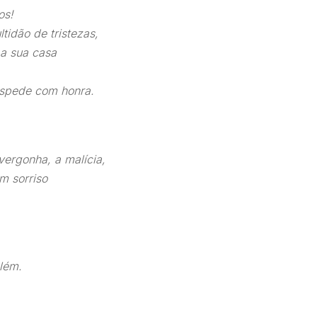
os!
idão de tristezas,
 a sua casa
óspede com honra.
ergonha, a malícia,
m sorriso
lém.