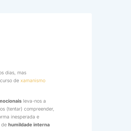
os dias, mas
 curso de
xamanismo
mocionais
leva-nos a
os (tentar) compreender,
orma inesperada e
a de
humildade interna