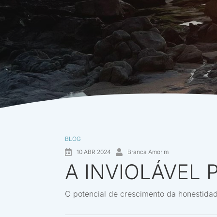
BLOG
10 ABR 2024
Branca Amorim
A INVIOLÁVEL 
O potencial de crescimento da honestida