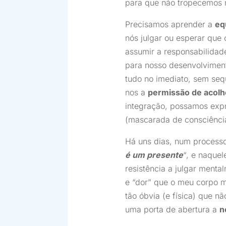
para que não tropecemos 
Precisamos aprender a
eq
nós julgar ou esperar que
assumir a responsabilidad
para nosso desenvolviment
tudo no imediato, sem seq
nos a
permissão de acol
integração, possamos expr
(mascarada de consciência
Há uns dias, num processo
é um presente
“, e naque
resistência a julgar menta
e “dor” que o meu corpo m
tão óbvia (e física) que n
uma porta de abertura a
n