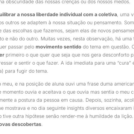
na obscuridade das nossas crenças ou dos nossos medos.
uilibrar a nossa liberdade individual com a coletiva
, uma v
 os outros se adaptem à nossa situação ou pensamento. So
e das escolhas que fazemos, sejam elas de novos pensament
o e não do outro. Muitas vezes, nesta observação, há uma 
uer passar pelo
movimento sentido
do tema em questão. O
her
primeiro o que quer que seja que nos gera desconforto 
essar e sentir o que fazer. A ida imediata para uma “cura”
) para fugir do tema.
 meu, e na posição de aluna ouvi uma frase duma american
le momento ouvia e aceitava o que ouvia mas sentia o meu 
lmente a postura da pessoa em causa. Depois, sozinha, acolh
e mostrava e no dia seguinte insights diversos encaixara
ão tive outra hipótese senão render-me à humildade da lição. 
ovas descobertas
.